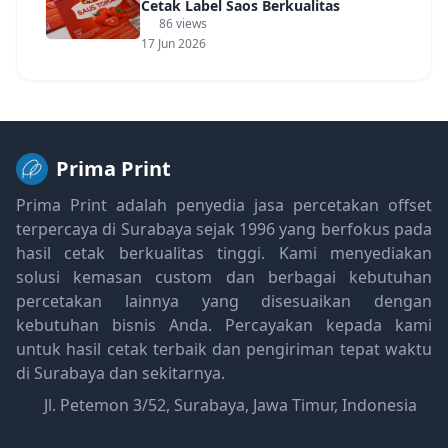
Cetak Label Saos Berkualitas
86 views
17 Jun 2026
Prima Print
Prima Print adalah penyedia jasa percetakan offset
terpercaya di Surabaya sejak 1996 yang berfokus pada
hasil cetak berkualitas tinggi. Kami menyediakan
solusi kemasan custom dan berbagai kebutuhan
percetakan lainnya yang disesuaikan dengan
kebutuhan bisnis Anda. Percayakan kepada kami
untuk hasil cetak terbaik dan pengiriman tepat waktu
di Surabaya dan sekitarnya.
Jl. Petemon 3/52, Surabaya, Jawa Timur, Indonesia