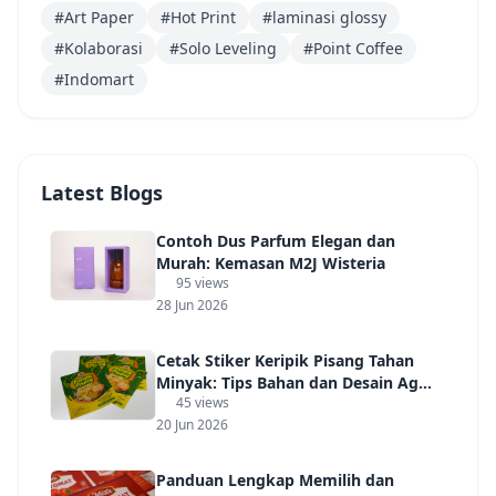
#Art Paper
#Hot Print
#laminasi glossy
#Kolaborasi
#Solo Leveling
#Point Coffee
#Indomart
Latest Blogs
Contoh Dus Parfum Elegan dan
Murah: Kemasan M2J Wisteria
95 views
28 Jun 2026
Cetak Stiker Keripik Pisang Tahan
Minyak: Tips Bahan dan Desain Agar
45 views
Laris Manis
20 Jun 2026
Panduan Lengkap Memilih dan