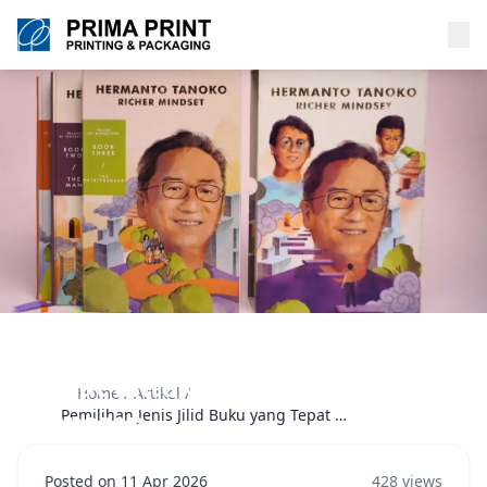
Pemilihan Jenis Jilid Buku Yang
Tepat Untuk Buku Catatan Dan
Home
/
Artikel
/
Laporan
Pemilihan Jenis Jilid Buku yang Tepat untuk Buku Catatan dan Laporan
Posted on 11 Apr 2026
428 views