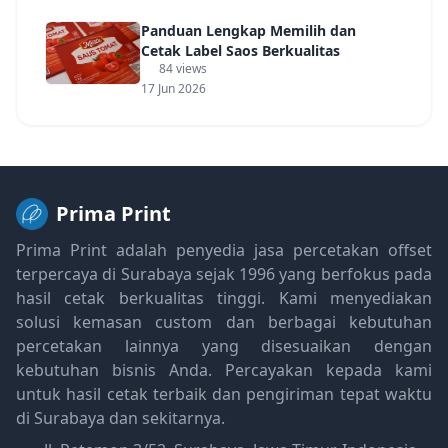
Panduan Lengkap Memilih dan
Cetak Label Saos Berkualitas
84 views
17 Jun 2026
Prima Print
Prima Print adalah penyedia jasa percetakan offset
terpercaya di Surabaya sejak 1996 yang berfokus pada
hasil cetak berkualitas tinggi. Kami menyediakan
solusi kemasan custom dan berbagai kebutuhan
percetakan lainnya yang disesuaikan dengan
kebutuhan bisnis Anda. Percayakan kepada kami
untuk hasil cetak terbaik dan pengiriman tepat waktu
di Surabaya dan sekitarnya.