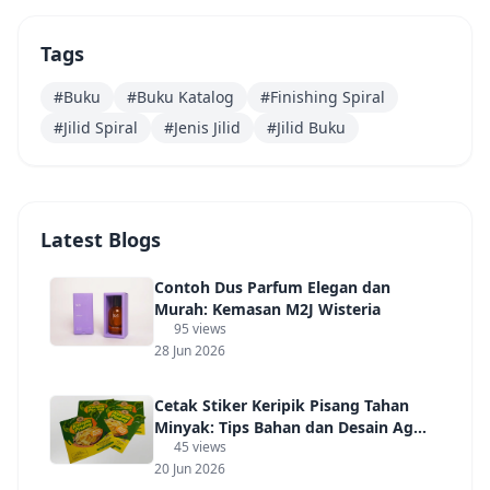
Tags
#Buku
#Buku Katalog
#Finishing Spiral
#Jilid Spiral
#Jenis Jilid
#Jilid Buku
Latest Blogs
Contoh Dus Parfum Elegan dan
Murah: Kemasan M2J Wisteria
95 views
28 Jun 2026
Cetak Stiker Keripik Pisang Tahan
Minyak: Tips Bahan dan Desain Agar
45 views
Laris Manis
20 Jun 2026