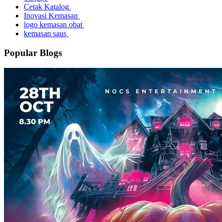
Cetak Katalog
Inovasi Kemasan
logo kemasan obat
kemasan saus
Popular Blogs