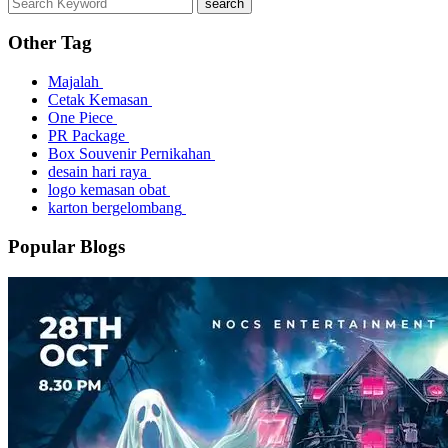
search
Other Tag
Majalah
Cetak Kemasan
One Piece
PR Package
Box Souvenir Pernikahan
desain hari raya
logo kemasan obat
karton bergelombang
Popular Blogs