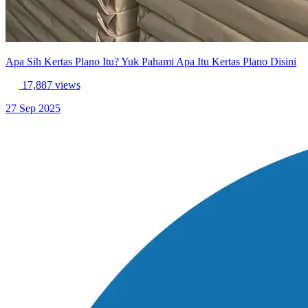
Apa Sih Kertas Plano Itu? Yuk Pahami Apa Itu Kertas Plano Disini
17,887 views
27 Sep 2025