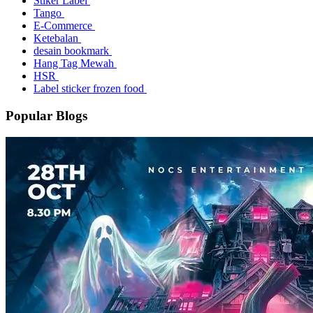
Stiker Label
Tango
E-Commerce
Ketebalan
desain bookmark
Hang Tag Mewah
HSR
Label sticker frozen food
Popular Blogs